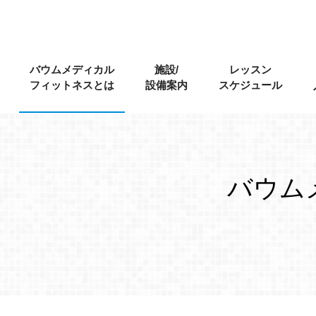
Skip
Skip
to
to
primary
main
バウムメディカル
施設/
レッスン
navigation
content
フィットネスとは
設備案内
スケジュール
バウム