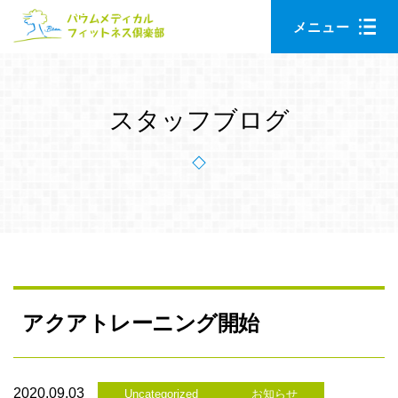
Skip
Skip
メニュー
to
to
main
primary
content
sidebar
スタッフブログ
アクアトレーニング開始
2020.09.03
Uncategorized
お知らせ